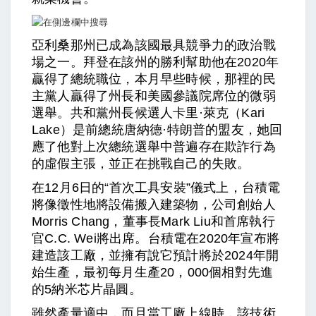
亞利桑那州已成為該國最具競爭力的政治戰
場之一。拜登在該州的勝利幫助他在2020年
贏得了總統職位，本月早些時候，那裡的民
主黨人贏得了州長和美國參議院席位的微弱
選舉。共和黨州長候選人卡里·萊克（Kari
Lake）是前總統唐納德·特朗普的盟友，她回
應了他對上次總統選舉中普遍存在欺詐行為
的虛假主張，並正在挑戰自己的失敗。
在12月6日的“首次工具安裝”儀式上，台積電
將像徵性地將設備搬入建築物，公司創始人
Morris Chang，董事長Mark Liu和首席執行
官C.C. Wei將出席。台積電在2020年宣布將
建造該工廠，並擁有說它預計將於2024年開
始生產，最初每月生產20，000個相對先進
的5納米芯片晶圓。
雖然產量適中，而且當工廠上線時，該技術